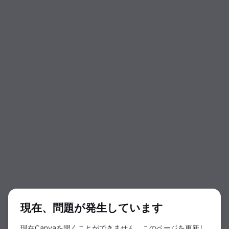
ダイアログの開始
現在、問題が発生しています
現在Canvaを開くことができません。このページを更新し